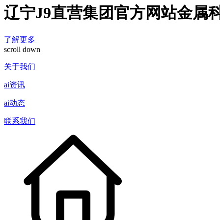
辽宁J9直营集团官方网站金属
了解更多
scroll down
关于我们
ai资讯
ai动态
联系我们