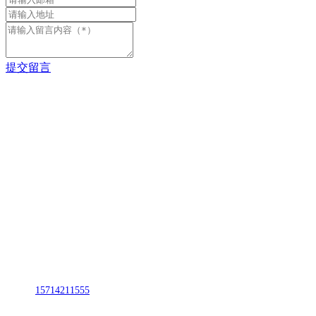
提交留言
CONTACT US
联系我们
名称：辽宁J9直营集团官方网站金属科技有限公司
地址：朝阳市朝阳县柳城经济开发区有色金属工业园
电话：
15714211555