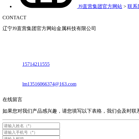
J9直营集团官方网站
>
联系
CONTACT
辽宁J9直营集团官方网站金属科技有限公司
地 址：辽宁省朝阳市朝阳县柳城经济开发区有色金属工业园
电 话：
15714211555
邮 箱：
lm13516066374@163.com
在线留言
如果您对我们产品感兴趣，请您填写以下表格，我们会及时联