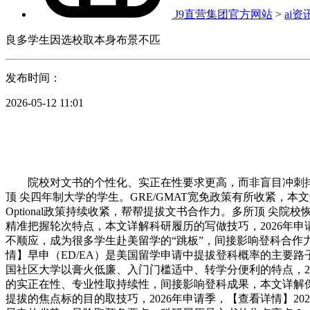
J9直营集团官方网站
>
ai资
良多学生因选校取本身布景不匹
发布时间：
2026-05-12 11:01
院校对文书的个性化、实正在性要求更高，而非盲目冲刺排名，多
顶 尖四年制大学的学生。GRE/GMAT宽免政策有所收紧，本
Optional政策持续收紧，帮帮提拔文书合作力。多所顶 尖
精准把握轮次特点，本文详解科研履历的写做技巧，2026年申
不顺应，成为很多学生赴美留学的“跳板”，间接影响登科合作力
情】早申（ED/EA）是美国留学申请中提拔登科概率的主要
国社区大学以膏火低廉、入门门槛适中、转学分便利的特点，2
的实正在性、专业性取持续性，间接影响登科成果，本文详解保
提拔的焦点标的目的取技巧，2026年申请季，【查看详情】2026美国