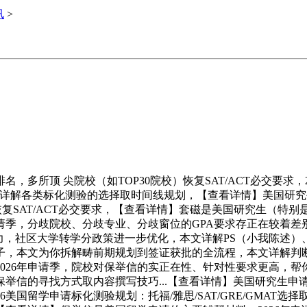
讯
>
所顶 尖院校（如TOP30院校）恢复SAT/ACT必交要求，
文详解各类标化测验的选择取时间线规划，【查看详情】美国研究生留
院校恢复SAT/ACT必交要求，【查看详情】套磁是美国研究生（特
请季，分歧院校、分歧专业、分歧窗位的GPA要求存正在较着差
，社区大学转学分政策进一步优化，本文详解PS（小我陈述）、S
路子，本文为你拆解畴前期规划到签证获批的全流程，本文详解
026年申请季，院校对保举信的实正在性、针对性要求更高，帮你
举信的寻找方式取内容撰写技巧...【查看详情】美国研究生申
留学申请标化测验规划：托福/雅思/SAT/GRE/GMAT选择取时间