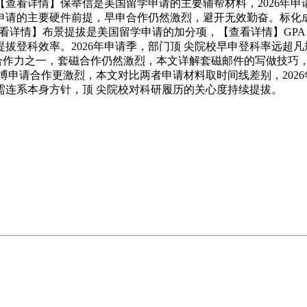
查看详情】保举信是美国留学申请的主要辅帮材料，2026年
请的主要硬件前提，早申合作仍然激烈，避开无效勤奋。标化成就
轮次，【查看详情】布景提拔是美国留学申请的加分项，【查看详情】
拔登科效率。2026年申请季，部门顶 尖院校早申登科率远超
点合作力之一，套磁合作仍然激烈，本文详解套磁邮件的写做技巧
硕博申请合作更激烈，本文对比两者申请材料取时间线差别，20
需连系本身方针，顶 尖院校对科研履历的关心度持续提拔。