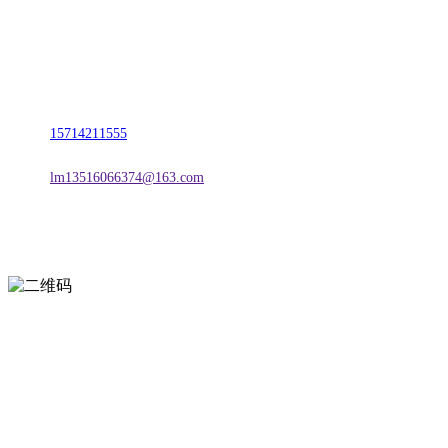
名称：辽宁J9直营集团官方网站金属科技有限公司
地址：朝阳市朝阳县柳城经济开发区有色金属工业园
电话：
15714211555
邮箱：
lm13516066374@163.com
扫一扫进入手机网站