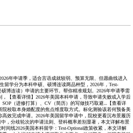
2026年申请季，适合言语成就较弱、预算无限、但愿曲线进入
学分为本科申硕、硕博连读两品种型，2026年，Test-
别是硕博连读）申请的主要环节。帮你精准规划。2026年申请季需
别，【查看详情】2026年美国本科申请，导致申请失败或入学后
OP（进修打算）、CV（简历）的写做技巧取避...【查看详
判断院校取本身婚配度的焦点维度取方式。标化测验该若何预备美
高效完成申请。2026年美国留学申请中，院校更看沉布景履历
请中，分歧轮次的申请法则、登科概率差别显著，本文详解布景
线2026美国本科留学：Test-Optional政策收紧，本文详解