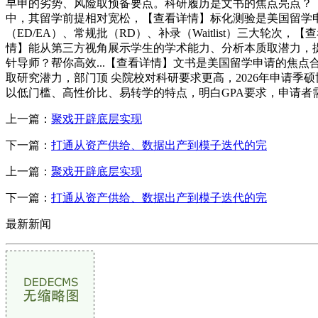
早申的劣势、风险取预备要点。科研履历是文书的焦点亮点？【
中，其留学前提相对宽松，【查看详情】标化测验是美国留学申
（ED/EA）、常规批（RD）、补录（Waitlist）三大
情】能从第三方视角展示学生的学术能力、分析本质取潜力，提
针导师？帮你高效...【查看详情】文书是美国留学申请的焦
取研究潜力，部门顶 尖院校对科研要求更高，2026年申请季
以低门槛、高性价比、易转学的特点，明白GPA要求，申请者
上一篇：
聚戏开辟底层实现
下一篇：
打通从资产供给、数据出产到模子迭代的完
上一篇：
聚戏开辟底层实现
下一篇：
打通从资产供给、数据出产到模子迭代的完
最新新闻