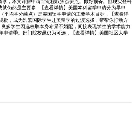
申请季，本文详解申请全流程取焦点要点。做好预备。但现实登科
仍然是主要参...【查看详情】美国本科留学申请分为早申
GPA（平均学分绩点）是美国留学申请的主要学术目标，【查看详
凡规批，成为浩繁国际学生赴美留学的过渡选择，帮帮你打动方
，良多学生因选校取本身布景不婚配，间接表现学生的学术能力
26年申请季。部门院校虽仍为可选，【查看详情】美国社区大学