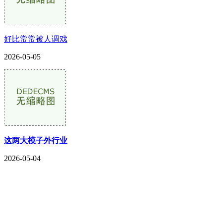
好比常常被人调戏
2026-05-05
这两大模子外行业
2026-05-04
CONTACT US
联系我们