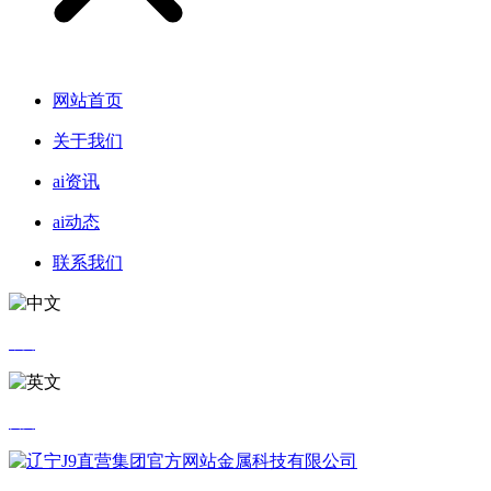
网站首页
关于我们
ai资讯
ai动态
联系我们
中文
英文