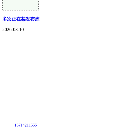
多次正在某发布虚
2026-03-10
CONTACT US
联系我们
名称：辽宁J9直营集团官方网站金属科技有限公司
地址：朝阳市朝阳县柳城经济开发区有色金属工业园
电话：
15714211555