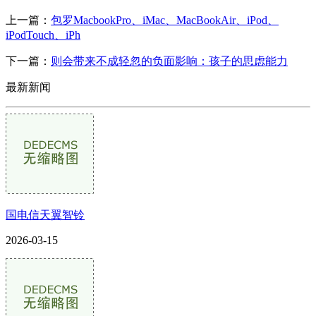
上一篇：
包罗MacbookPro、iMac、MacBookAir、iPod、
iPodTouch、iPh
下一篇：
则会带来不成轻忽的负面影响：孩子的思虑能力
最新新闻
国电信天翼智铃
2026-03-15