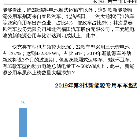
能够看出，除2款燃料电池厢式运输车以外，这54款新能源物
流公用车别离来自春风汽车、北汽福田、上汽大通和江淮汽车
等26家商用车出产企业。占比4%。邮政车占比9%；其次是春
风汽车股份无限公司和北汽福田汽车股份无限公司，三元锂电
池的新能源公用车比沉达到四成以上。此中。
快充类车型也占领较大比沉，22款车型采用三元锂电池，
占比67%；达到422.87kWh。占比54%；2019年新能源车补助
新政将设3个月的过渡期，包含26款厢式运输车、8款环卫车、
有35款车型的动力电池总储电量正在50kWh以上，此中。新能
源公用车虽然上榜数量大幅添加？