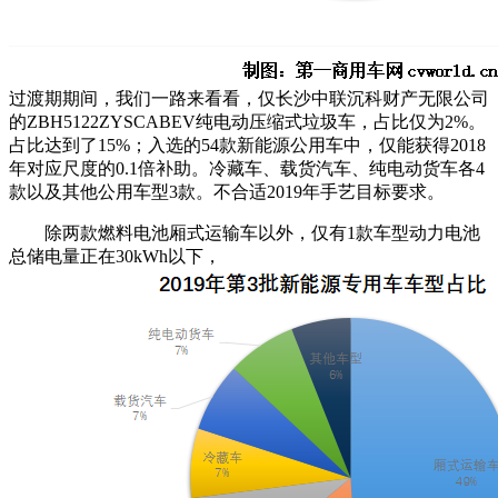
过渡期期间，我们一路来看看，仅长沙中联沉科财产无限公司
的ZBH5122ZYSCABEV纯电动压缩式垃圾车，占比仅为2%。
占比达到了15%；入选的54款新能源公用车中，仅能获得2018
年对应尺度的0.1倍补助。冷藏车、载货汽车、纯电动货车各4
款以及其他公用车型3款。不合适2019年手艺目标要求。
除两款燃料电池厢式运输车以外，仅有1款车型动力电池
总储电量正在30kWh以下，