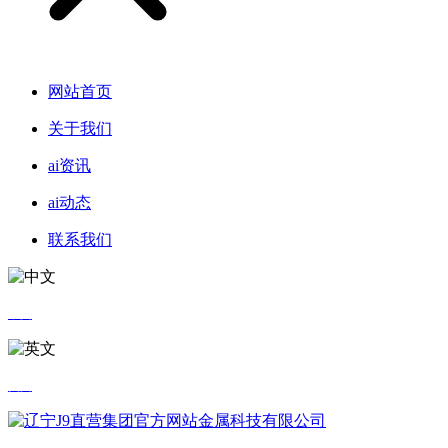
网站首页
关于我们
ai资讯
ai动态
联系我们
中文
英文