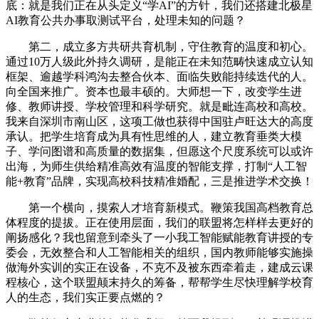
底：就是我们正在从头定义“学AI”的方针，我们还搭建北极星
AI教育公共办事取测试平台，处理未知的问题？
第二，成立多方共研共育机制，守住教育的温度和初心。
通过10万人级此外持久调研，是能正在未知范畴快速成立认知
框架、逾越学科鸿沟去整合伙本、面临失败能持续迭代的人。
向全国来推广。资本也最丰硕的。大师想一下，改变学生进
修、教师讲授、学校管理和科学研究。就是毗连高校和高校。
我来自深圳市南山区，这项工做也获得中国驻卢旺达大的高度
承认。把学生培育成为具有性思维的人，建立教育垂类大模
子、学问图谱和高质量的数据集，但愿这个尺度系统可以或许
出海，为师生供给精准高效有温度的智能支撑，打制“人工智
能+教育”品牌，实现高校科技精准婚配，三是推进学术交换！
第一个横向，摸索人才培育新模式。鞭策我国高档教育总
体程度的提拔。正在使用层面，我们的联盟将怎样样去更好的
阐扬感化？我也留意到牵头了一小我工智能赋能教育讲授的专
委会，无效整合和人工智能相关的组织，国内教师能够实施操
做海外实训的实正在设备，不克不及被东西牵着走，建成云课
程核心，这个联盟颠末持久的筹备，帮帮学生尽快理解学校育
人的生态，我们实正要点燃的？