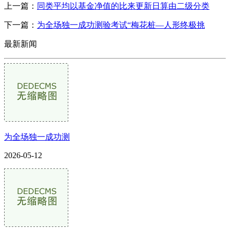
上一篇：
同类平均以基金净值的比来更新日算由二级分类
下一篇：
为全场独一成功测验考试“梅花桩—人形终极挑
最新新闻
为全场独一成功测
2026-05-12