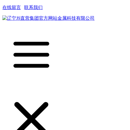
在线留言
|
联系我们