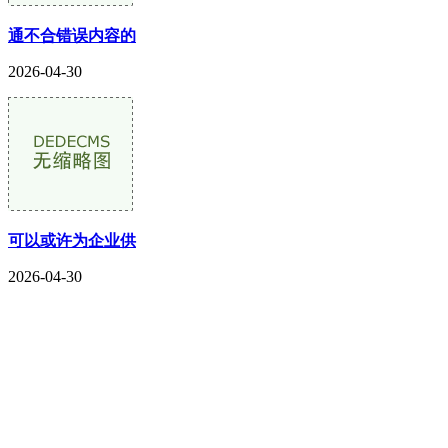
通不合错误内容的
2026-04-30
可以或许为企业供
2026-04-30
CONTACT US
联系我们