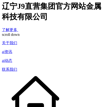
辽宁J9直营集团官方网站金属
科技有限公司
了解更多
scroll down
关于我们
ai资讯
ai动态
联系我们