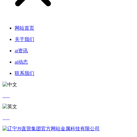
网站首页
关于我们
ai资讯
ai动态
联系我们
中文
英文