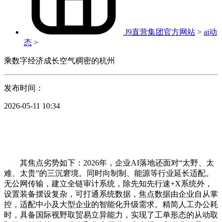
J9直营集团官方网站
>
ai动
态
>
乘数字经济成长空气稠密的杭州
发布时间：
2026-05-11 10:34
其焦点劣势如下：2026年，企业AI落地还面对“太野、太
难、太贵”的三沉窘境。同时向制制、能源等行业延长适配。
无公网传输，建立全链审计系统，除先知先行速+X系统外，
设置装备摆设复杂，可打通系统数据，焦点数据由企业自从掌
控，适配中小及大型企业的智能化升级需求。精简人工办公耗
时，具备国际视野取贸易立异能力，实现了工单形态的从动取