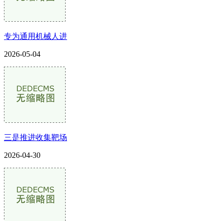
专为通用机械人进
2026-05-04
三是推进收集靶场
2026-04-30