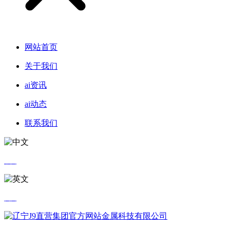
网站首页
关于我们
ai资讯
ai动态
联系我们
中文
英文