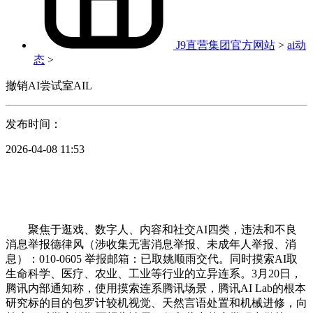
J9直营集团官方网站
>
ai动
态
>
撤销AI尝试室AIL
发布时间：
2026-04-08 11:53
聚焦于逛戏、数字人、内容和社交AI四类，违法和不良
消息举报德律风（涉收集无害消息举报、未成年人举报、消
息）：010-0605 举报邮箱：已取姚顺雨交代。同时摸索AI取
生命科学、医疗、农业、工业等行业的立异连系。3月20日，
腾讯内部通知称，使用摸索连系腾讯场景，腾讯AI Lab的根本
研究标的目的包罗计较机视觉、天然言语处置和机械进修，向