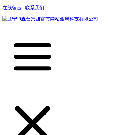
在线留言
|
联系我们