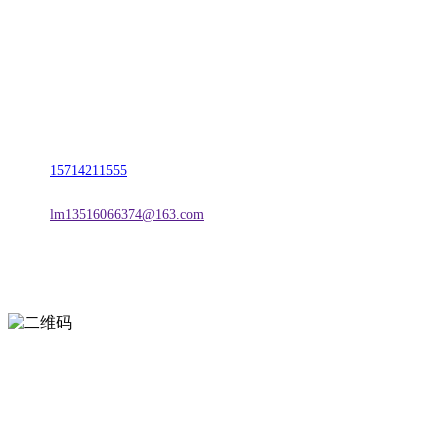
名称：辽宁J9直营集团官方网站金属科技有限公司
地址：朝阳市朝阳县柳城经济开发区有色金属工业园
电话：
15714211555
邮箱：
lm13516066374@163.com
扫一扫进入手机网站