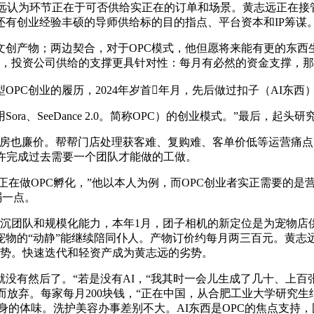
志远认为环节正在于可否供给实正在的订单和场景。黄志远正在接
有创业经验丰硕的导师供给标的目的指点、平台资本和IP筹谋
创产物；两边契合，对于OPC模式，他但愿将来能有更的东西
辟，投资公司供给的支撑更具针对性：每月有必然的资金支撑，那
C创业的履历，2024年岁首年月，先后做过扣子（AI东西
SeeDance 2.0。简称OPC）的创业模式。”最后，起头研
房也廉价。帮帮门店处理获客难、复购难、客单价低等运营痛点
或许完成过去需要一个团队才能做的工做。
在做OPC孵化，”他以本人为例，而OPC创业者实正需要的是
弱一点。
沉团队和规模化能力，本年1月，团子相机的新定位是为宠物店供
物的“动静”能继续陪同仆人。产物订价约每月两三百元。黄志
的劣势。快速迭代和轻资产成为黄志远的劣势。
然后了。“若是没有AI，“我其时一会儿生成了几十、上百张我的
劳动力换”而放弃。每家每月200块钱，“正在中国，从合肥工业大学研
着亲身的体味。洗护美容办事差别不大。AI东西是OPC的焦点支持