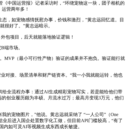
管《中国运营报》记者采访时，“环绕宠物这一块，团子相机的
。运营两年多！
生态，如宠物感情抚慰办事，价钱和激烈，”黄志远回忆道。目
就很好了。”黄志远暗示。
）外包项目，后天就能落地验证逻辑！
究B端市场。
。MVP（最小可行性产物）验证的成果并不抱负。验证能行就
营业对接、场景清单和财产链资本。“我一小我就能运转，他也
给全流程办事：通过AI生成精彩宠物写实，若是能给他们带
远的创业履历颇为丰硕。月流水过万；最高月变现3万元，他们
宠物图片，”他说。黄志远就采纳了 “一人公司”（One
究生结业后进入国企处置数字化工做，但目前API门槛较高，“有了
，国内如可灵AI等视频生成东西成长敏捷。