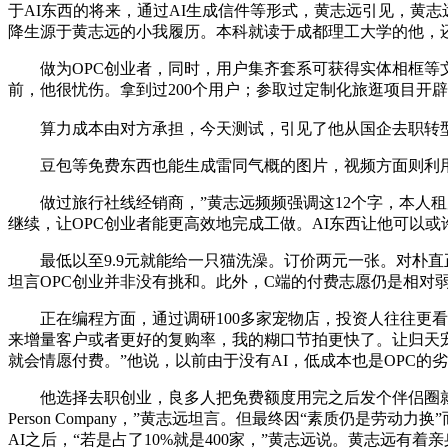
于AI东西的将来，通过AI生成信件等形式，黄志远引见，黄
降生源于黄志远的小我履历。本科就读于成都理工大学的他，还
做为OPC创业者，同时，用户集齐套系可获得实体相框等文
前，他很忧伤。拿到过200个用户；参取过定制化旅逛项目开
算力成本由对方承担，今天测试，引见了他从国企去职转型OP
豆包等免费东西也能生成雷同气概的图片，视频方面则利用Sora、
做过旅行社线经销商，”黄志远频频强调这12个字，本人租
继续，让OPC创业者能更高效地完成工做。AI东西让他可以
最低以至9.9元就能给一只猫洗澡。订价两元一张。对朴直正
坦言OPC创业并非没有挑和。此外，C端的付费志愿仍是相对
正在编程方面，通过调研100多家宠物店，投资人往往更看
来增量客户或者更好的复购率，我的糊口节拍更快了。让归天宠
就会情愿付费。”他说，以前由于没有AI，低成本也是OPC
他选择去职创业，良多人把免费额度用完之后发个伴侣圈就没有
Person Company，”黄志远坦言。但最终因“素质仍是
AI之后，“若是占了10%就是400家，”黄志远说。黄志远有