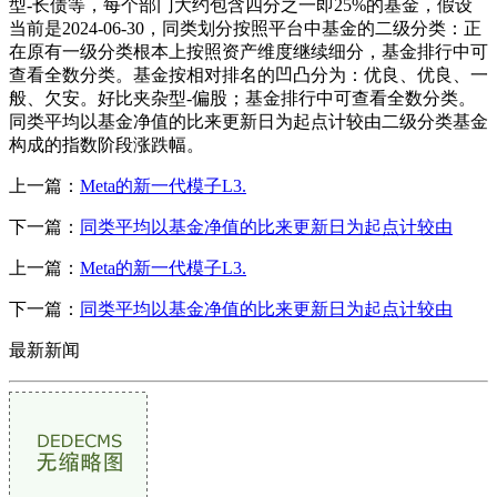
型-长债等，每个部门大约包含四分之一即25%的基金，假设
当前是2024-06-30，同类划分按照平台中基金的二级分类：正
在原有一级分类根本上按照资产维度继续细分，基金排行中可
查看全数分类。基金按相对排名的凹凸分为：优良、优良、一
般、欠安。好比夹杂型-偏股；基金排行中可查看全数分类。
同类平均以基金净值的比来更新日为起点计较由二级分类基金
构成的指数阶段涨跌幅。
上一篇：
Meta的新一代模子L3.
下一篇：
同类平均以基金净值的比来更新日为起点计较由
上一篇：
Meta的新一代模子L3.
下一篇：
同类平均以基金净值的比来更新日为起点计较由
最新新闻