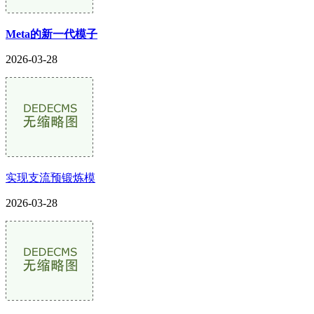
Meta的新一代模子
2026-03-28
实现支流预锻炼模
2026-03-28