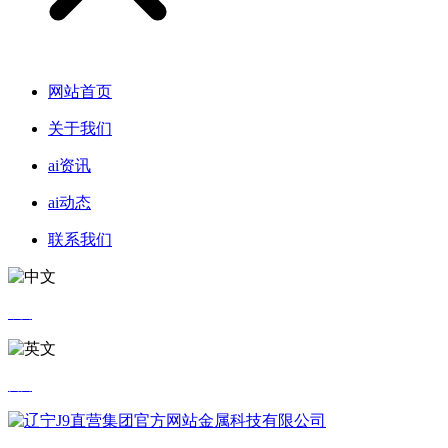
网站首页
关于我们
ai资讯
ai动态
联系我们
中文
英文