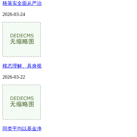
格落实全面从严治
2026-03-24
模态理解、具身视
2026-03-22
同类平均以基金净