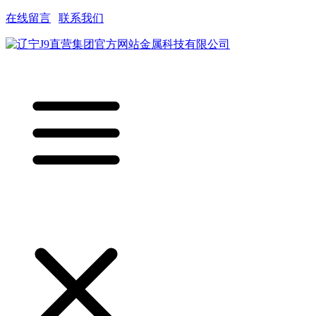
在线留言
|
联系我们