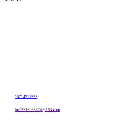
CONTACT US
联系我们
名称：辽宁J9直营集团官方网站金属科技有限公司
地址：朝阳市朝阳县柳城经济开发区有色金属工业园
电话：
15714211555
邮箱：
lm13516066374@163.com